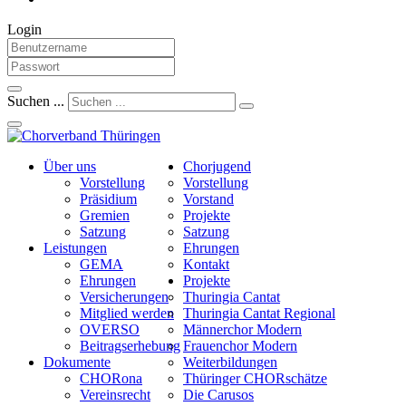
Login
Suchen ...
Über uns
Chorjugend
Vorstellung
Vorstellung
Präsidium
Vorstand
Gremien
Projekte
Satzung
Satzung
Leistungen
Ehrungen
GEMA
Kontakt
Ehrungen
Projekte
Versicherungen
Thuringia Cantat
Mitglied werden
Thuringia Cantat Regional
OVERSO
Männerchor Modern
Beitragserhebung
Frauenchor Modern
Dokumente
Weiterbildungen
CHORona
Thüringer CHORschätze
Vereinsrecht
Die Carusos