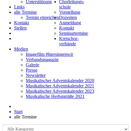
Unterstützung
Chorleitungs-
Links
schule
alle Termine
Vorstellung
Termin einreichen
Dozenten
Kontakt
Anmeldung
Stellen
Kontakt
Seminartermine
Kreischor-
verbände
Medien
Imagefilm #hiersingenwir
Verbandsmagazin
Galerie
Presse
Newsletter
Musikalischer Adventskalender 2020
Musikalischer Adventskalender 2021
Musikalischer Adventskalender 2023
Musikalische Herbstgrüße 2021
Start
alle Termine