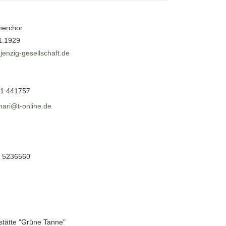
erchor
1.1929
jenzig-gesellschaft.de
1 441757
mari@t-online.de
 5236560
stätte "Grüne Tanne"