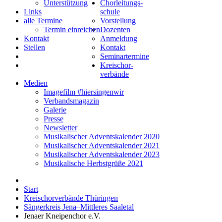
Unterstützung
Chorleitungs-
Links
schule
alle Termine
Vorstellung
Termin einreichen
Dozenten
Kontakt
Anmeldung
Stellen
Kontakt
Seminartermine
Kreischor-
verbände
Medien
Imagefilm #hiersingenwir
Verbandsmagazin
Galerie
Presse
Newsletter
Musikalischer Adventskalender 2020
Musikalischer Adventskalender 2021
Musikalischer Adventskalender 2023
Musikalische Herbstgrüße 2021
Start
Kreischorverbände Thüringen
Sängerkreis Jena–Mittleres Saaletal
Jenaer Kneipenchor e.V.