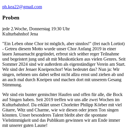
ph.kea22@gmail.com
Proben
jede 2.Woche, Donnerstag 19:30 Uhr
Kulturbahnhof Jena
"Ein Leben ohne Chor ist möglich, aber sinnlos!" (frei nach Lortiot)
- Getreu diesem Motto wurde unser Chor Anfang 2019 in einer
lauen Januarnacht gegründet, erfreut sich seither reger Teilnahme
und begeistert jung und alt mit Musikstücken aus vielen Genres. Seit
Sommer 2024 sind wir außerdem als eigenständiger Verein am Start.
Wir sind der Jenaer Kneipenchor! Was bedeutet das? Nun ja: Wir
singen, nehmen uns dabei selbst nicht allzu ernst und ziehen ab und
an auch mal durch Kneipen und machen dort mit unserem Gesang
Stimmung.
Wir sind ein bunter gemischter Haufen und offen für alle, die Bock
auf Singen haben. Seit 2019 treffen wir uns alle zwei Wochen im
Kulturbahnhof. Da erklärt unser Chorleiter Philipp Körber mit viel
Gitarre, Witz und Charme, wie wir diesen oder jenen Ton singen
könnten. Unser besonderes Talent bleibt aber die spontane
Vielstimmigkeit und das Publikum gewinnen wir am Ende immer
mit unserer guten Laune!