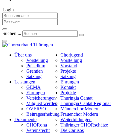
Login
Suchen ...
Über uns
Chorjugend
Vorstellung
Vorstellung
Präsidium
Vorstand
Gremien
Projekte
Satzung
Satzung
Leistungen
Ehrungen
GEMA
Kontakt
Ehrungen
Projekte
Versicherungen
Thuringia Cantat
Mitglied werden
Thuringia Cantat Regional
OVERSO
Männerchor Modern
Beitragserhebung
Frauenchor Modern
Dokumente
Weiterbildungen
CHORona
Thüringer CHORschätze
Vereinsrecht
Die Carusos