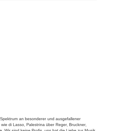
es Spektrum an besonderer und ausgefallener
wie di Lasso, Palestrina über Reger, Bruckner,
 Wir sind keine Profis, uns hat die Liebe zur Musik