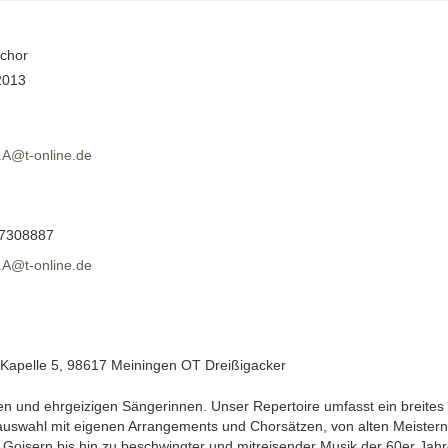
chor
2013
.A@t-online.de
7308887
.A@t-online.de
 Kapelle 5, 98617 Meiningen OT Dreißigacker
chen und ehrgeizigen Sängerinnen. Unser Repertoire umfasst ein breit
ckauswahl mit eigenen Arrangements und Chorsätzen, von alten Meistern 
oisern bis hin zu beschwingter und mitreisender Musik der 60er Jahre.