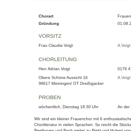
Chorart
Frauen
Gründung
01.08.
VORSITZ
Frau Claudia Voigt
A.Voigt
CHORLEITUNG
Herr Adrian Voigt
0176 4
Obere Schöne Aussicht 16
A.Voigt
98617 Meiningen/ OT Dreißigacker
PROBEN
wöchentlich, Dienstag 18:30 Uhr
An der
Wir sind ein kleiner Frauenchor mit 6 enthusiastis
Chorliteratur in vielen Sprachen. So reicht die Stü
Beethoven und Bach weiter zu Biebl und Hubert von G