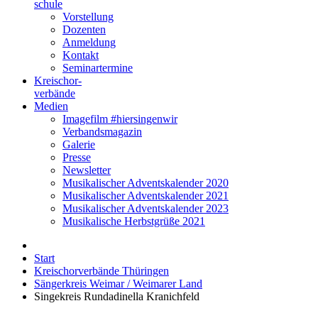
schule
Vorstellung
Dozenten
Anmeldung
Kontakt
Seminartermine
Kreischor-
verbände
Medien
Imagefilm #hiersingenwir
Verbandsmagazin
Galerie
Presse
Newsletter
Musikalischer Adventskalender 2020
Musikalischer Adventskalender 2021
Musikalischer Adventskalender 2023
Musikalische Herbstgrüße 2021
Start
Kreischorverbände Thüringen
Sängerkreis Weimar / Weimarer Land
Singekreis Rundadinella Kranichfeld