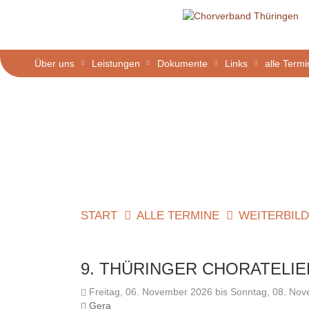
Über uns
Leistungen
Dokumente
Links
alle Term
START
ALLE TERMINE
WEITERBIL
9. THÜRINGER CHORATELI
Freitag, 06. November 2026 bis Sonntag, 08. No
Gera