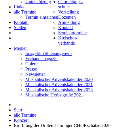
Unterstützung
Chorleitungs-
Links
schule
alle Termine
Vorstellung
Termin einreichen
Dozenten
Kontakt
Anmeldung
Stellen
Kontakt
Seminartermine
Kreischor-
verbände
Medien
Imagefilm #hiersingenwir
Verbandsmagazin
Galerie
Presse
Newsletter
Musikalischer Adventskalender 2020
Musikalischer Adventskalender 2021
Musikalischer Adventskalender 2023
Musikalische Herbstgrüße 2021
Start
alle Termine
Konzert
Eröffnung der Dritten Thüringer CHORschätze 2026