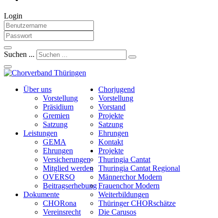
Login
Suchen ...
Über uns
Chorjugend
Vorstellung
Vorstellung
Präsidium
Vorstand
Gremien
Projekte
Satzung
Satzung
Leistungen
Ehrungen
GEMA
Kontakt
Ehrungen
Projekte
Versicherungen
Thuringia Cantat
Mitglied werden
Thuringia Cantat Regional
OVERSO
Männerchor Modern
Beitragserhebung
Frauenchor Modern
Dokumente
Weiterbildungen
CHORona
Thüringer CHORschätze
Vereinsrecht
Die Carusos